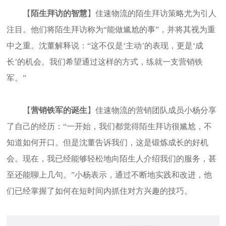
【
陌生拜访的智慧
】佳速物流的陌生拜访策略尤为引人
注目。他们将陌生拜访称为
“
能做尴尬的事
”
，并将其视为重
中之重。沈董解释说：
“
这不仅是
‘
主动
’
的表现，更是
‘
成
长
’
的机会。我们希望通过这样的方式，练就一支营销铁
军。
”
【
营销铁军的诞生
】佳速物流的营销团队成员小杨分享
了自己的经历：
“
一开始，我们都觉得陌生拜访很尴尬，不
知道如何开口。但是沈董告诉我们，这是锻炼成长的好机
会。现在，我已经能够轻松地向陌生人介绍我们的服务，甚
至还能聊上几句。
”
小杨表示，通过不断地实践和改进，他
们已经掌握了如何在短时间内抓住对方兴趣的技巧。