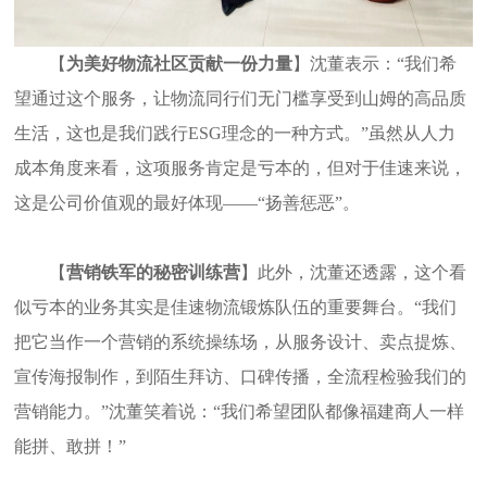
【
为美好物流社区贡献一份力量
】沈董表示：
“
我们希
望通过这个服务，让物流同行们无门槛享受到山姆的高品质
生活，这也是我们践行
ESG
理念的一种方式。
”
虽然从人力
成本角度来看，这项服务肯定是亏本的，但对于佳速来说，
这是公司价值观的最好体现
——“
扬善惩恶
”
。
【
营销铁军的秘密训练营
】此外，沈董还透露，这个看
似亏本的业务其实是佳速物流锻炼队伍的重要舞台。
“
我们
把它当作一个营销的系统操练场，从服务设计、卖点提炼、
宣传海报制作，到陌生拜访、口碑传播，全流程检验我们的
营销能力。
”
沈董笑着说：
“
我们希望团队都像福建商人一样
能拼、敢拼！
”